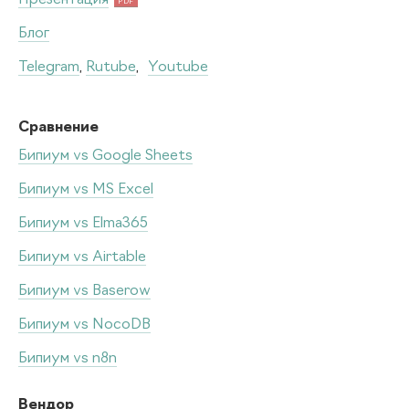
PDF
Блог
Telegram
,
Rutube
,
Youtube
Сравнение
Бипиум vs Google Sheets
Бипиум vs MS Excel
Бипиум vs Elma365
Бипиум vs Airtable
Бипиум vs Baserow
Бипиум vs NocoDB
Бипиум vs n8n
Вендор