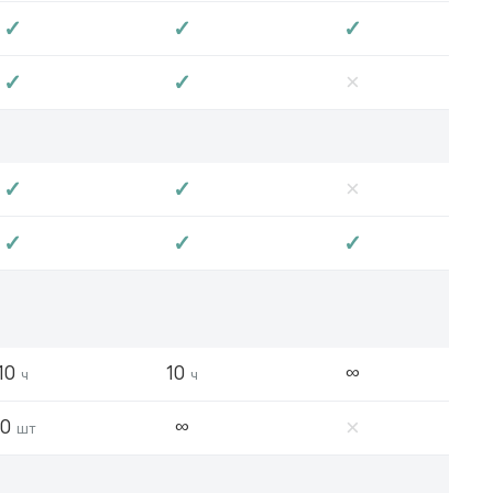
✓
✓
✓
×
✓
✓
×
✓
✓
✓
✓
✓
10
10
∞
ч
ч
×
20
∞
шт