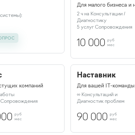
Для малого бизнеса и 
2 ч на Консультации /
 системы):
Диагностику
5 услуг Сопровождения
ОПРОС
10 000
руб
мес
с
Наставник
стущих компаний
Для вашей IT-команды
 работы
∞ Консультаций и
г Сопровождения
Диагностик проблем
000
руб
90 000
руб
мес
мес