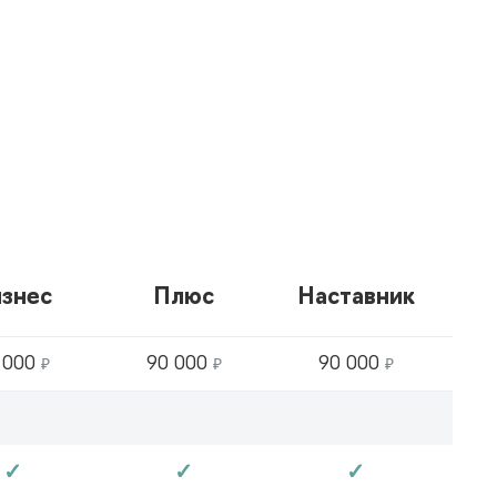
знес
Плюс
Наставник
 000
₽
90 000
₽
90 000
₽
✓
✓
✓