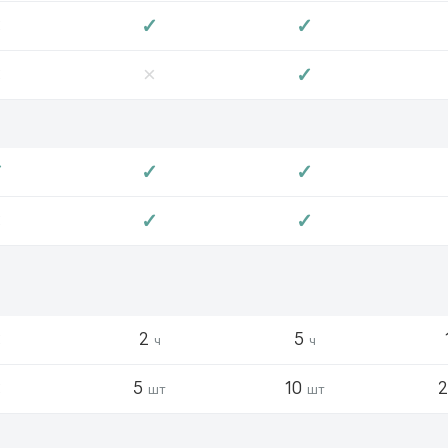
×
✓
✓
×
×
✓
✓
✓
✓
×
✓
✓
×
2
5
ч
ч
×
5
10
шт
шт