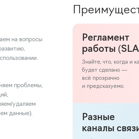
Преимущес
Регламент
аем на вопросы
работы (SLA
развитию,
спользовании.
Знайте, что, когда и к
будет сделано —
всё прозрачно
аняем проблемы,
и предсказуемо.
ий,
ляем/удаляем
аем данные).
Разные
каналы связ