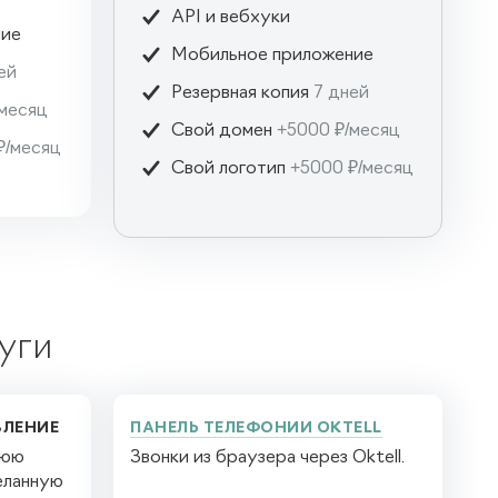

API и вебхуки
ние

Мобильное приложение
ей

Резервная копия
7 дней
/месяц

Свой домен
+5000 ₽/месяц
₽/месяц

Свой логотип
+5000 ₽/месяц
уги
ВЛЕНИЕ
ПАНЕЛЬ ТЕЛЕФОНИИ OKTELL
нюю
Звонки из браузера через Oktell.
еланную