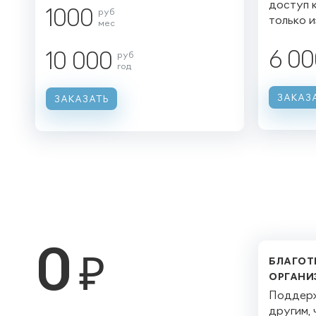
доступ к
1000
руб
только и
мес
6 00
10 000
руб
год
ЗАКАЗ
ЗАКАЗАТЬ
0
₽
БЛАГОТ
ОРГАНИ
Поддерж
другим,