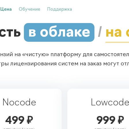
Цена
Обучение
Поддержка
сть
в облаке
/
на
нзий на «чистую» платформу для самостоятел
ры лицензирования систем на заказ могут отл
Nocode
Lowcod
499 ₽
999 ₽