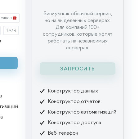
Бипиум как облачный сервис,
есяцев
но на выделенных серверах.
Для компаний 100+
1 млн
сотрудников, которые хотят
в
работать на независимых
серверах.
ЗАПРОСИТЬ

Конструктор данных
в

Конструктор отчетов
тизаций

Конструктор автоматизаций
а

Конструктор доступа

Веб-телефон