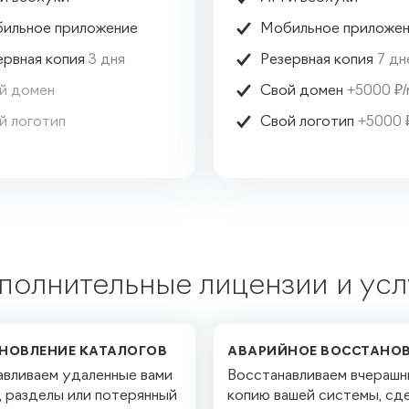

ильное приложение
Мобильное приложе

ервная копия
3 дня
Резервная копия
7 дн

й домен
Свой домен
+5000 ₽

й логотип
Свой логотип
+5000 
полнительные лицензии и усл
НОВЛЕНИЕ КАТАЛОГОВ
АВАРИЙНОЕ ВОССТАНО
авливаем удаленные вами
Восстанавливаем вчераш
, разделы или потерянный
копию вашей системы, сд