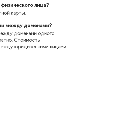
 физического лица?
тной карты.
ии между доменами?
между доменами одного
латно. Стоимость
между юридическими лицами —