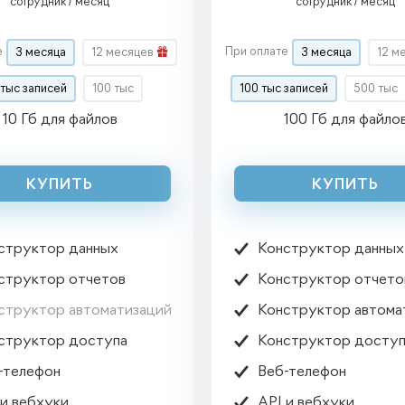
сотрудник / месяц
сотрудник / месяц
е
При оплате
3
месяца
12 месяцев
3
месяца
12 м
 тыс
записей
100 тыс
100 тыс
записей
500 тыс
10 Гб для файлов
100 Гб для файло
КУПИТЬ
КУПИТЬ

структор данных
Конструктор данных

структор отчетов
Конструктор отчето

структор автоматизаций
Конструктор автома

структор доступа
Конструктор доступ

-телефон
Веб-телефон

 и вебхуки
API и вебхуки