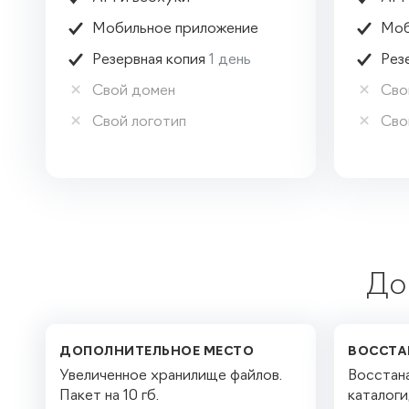


Мобильное приложение
Моб


Резервная копия
1 день
Рез


Свой домен
Сво


Свой логотип
Сво
До
ДОПОЛНИТЕЛЬНОЕ МЕСТО
ВОССТА
Увеличенное хранилище файлов.
Восстан
Пакет на 10 гб.
каталоги