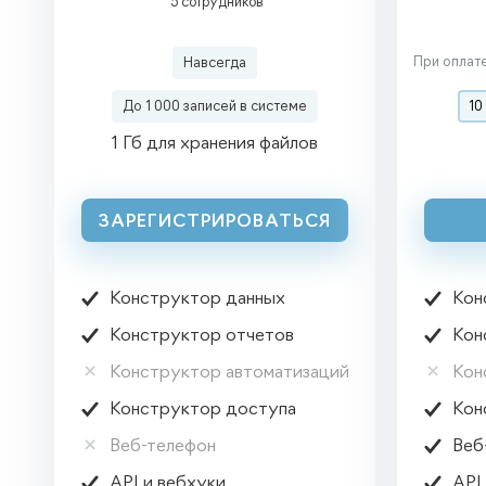
5 сотрудников
При оплат
Навсегда
До 1 000 записей
в системе
10
1 Гб для хранения файлов
ЗАРЕГИСТРИРОВАТЬСЯ


Конструктор данных
Кон


Конструктор отчетов
Кон


Конструктор автоматизаций
Кон


Конструктор доступа
Кон


Веб-телефон
Веб


API и вебхуки
API