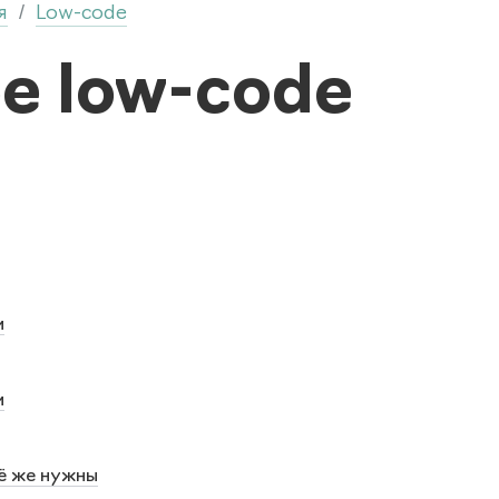
я
Low-code
/
ое low-code
и
и
ё же нужны